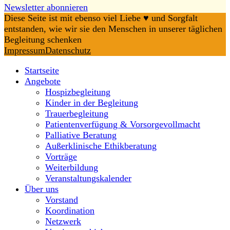
Newsletter abonnieren
Diese Seite ist mit ebenso viel Liebe ♥️ und Sorgfalt
entstanden, wie wir sie den Menschen in unserer täglichen
Begleitung schenken
Impressum
Datenschutz
Startseite
Angebote
Hospizbegleitung
Kinder in der Begleitung
Trauerbegleitung
Patientenverfügung & Vorsorgevollmacht
Palliative Beratung
Außerklinische Ethikberatung
Vorträge
Weiterbildung
Veranstaltungskalender
Über uns
Vorstand
Koordination
Netzwerk