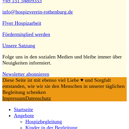
+49 151 54809353
info@hospizverein-rothenburg.de
Flyer Hospizarbeit
Fördermitglied werden
Unsere Satzung
Folge uns in den sozialen Medien und bleibe immer über
Neuigkeiten informiert.
Newsletter abonnieren
Diese Seite ist mit ebenso viel Liebe ♥️ und Sorgfalt
entstanden, wie wir sie den Menschen in unserer täglichen
Begleitung schenken
Impressum
Datenschutz
Startseite
Angebote
Hospizbegleitung
Kinder in der Begleitung