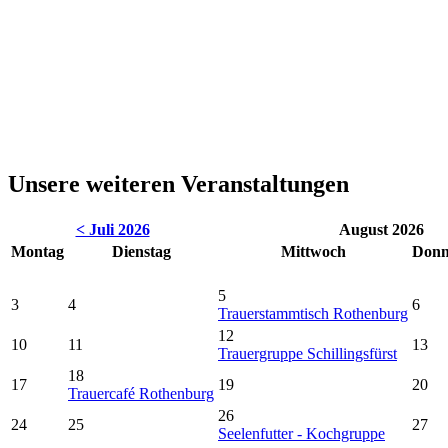
Unsere weiteren Veranstaltungen
< Juli 2026
August 2026
Montag
Dienstag
Mittwoch
Donn
5
3
4
6
Trauerstammtisch Rothenburg
12
10
11
13
Trauergruppe Schillingsfürst
18
17
19
20
Trauercafé Rothenburg
26
24
25
27
Seelenfutter - Kochgruppe