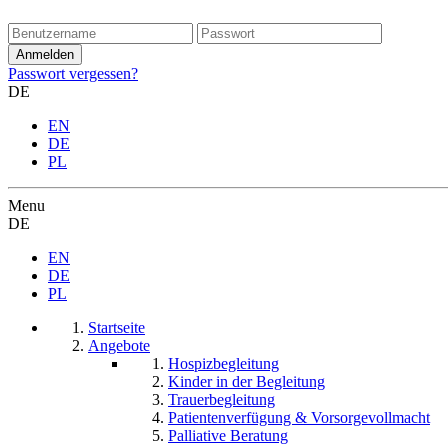
Passwort vergessen?
DE
EN
DE
PL
Menu
DE
EN
DE
PL
Startseite
Angebote
Hospizbegleitung
Kinder in der Begleitung
Trauerbegleitung
Patientenverfügung & Vorsorgevollmacht
Palliative Beratung