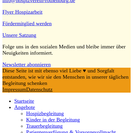
info@hospizverein-rothenburg.de
Flyer Hospizarbeit
Fördermitglied werden
Unsere Satzung
Folge uns in den sozialen Medien und bleibe immer über
Neuigkeiten informiert.
Newsletter abonnieren
Diese Seite ist mit ebenso viel Liebe ♥️ und Sorgfalt
entstanden, wie wir sie den Menschen in unserer täglichen
Begleitung schenken
Impressum
Datenschutz
Startseite
Angebote
Hospizbegleitung
Kinder in der Begleitung
Trauerbegleitung
Patientenverfügung & Vorsorgevollmacht